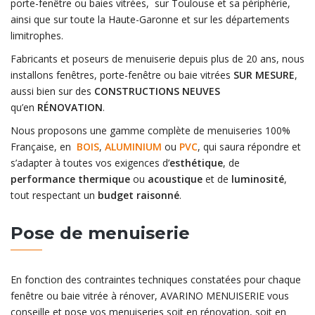
porte-fenêtre ou baies vitrées, sur Toulouse et sa périphérie,
ainsi que sur toute la Haute-Garonne et sur les départements
limitrophes.
Fabricants et poseurs de menuiserie depuis plus de 20 ans, nous
installons fenêtres, porte-fenêtre ou baie vitrées
SUR MESURE
,
aussi bien sur des
CONSTRUCTIONS NEUVES
qu’en
RÉNOVATION
.
Nous proposons une gamme complète de menuiseries 100%
Française, en
BOIS
,
ALUMINIUM
ou
PVC
, qui saura répondre et
s’adapter à toutes vos exigences d’
esthétique
, de
performance thermique
ou
acoustique
et de
luminosité
,
tout respectant un
budget raisonné
.
Pose de menuiserie
En fonction des contraintes techniques constatées pour chaque
fenêtre ou baie vitrée à rénover, AVARINO MENUISERIE vous
conseille et pose vos menuiseries soit en rénovation, soit en